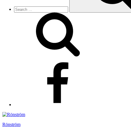
f
Rönström